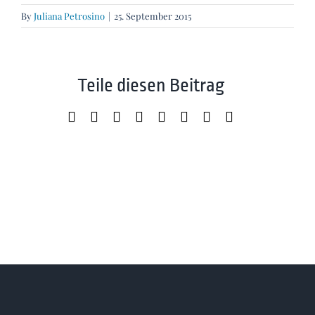
By
Juliana Petrosino
|
25. September 2015
Teile diesen Beitrag
Facebook
X
LinkedIn
WhatsApp
Tumblr
Pinterest
Xing
Email