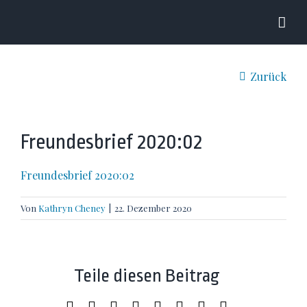
Zum
Inhalt
springen
Zurück
Freundesbrief 2020:02
Freundesbrief 2020:02
Von
Kathryn Cheney
|
22. Dezember 2020
Teile diesen Beitrag
Facebook
X
LinkedIn
WhatsApp
Tumblr
Pinterest
Xing
E-