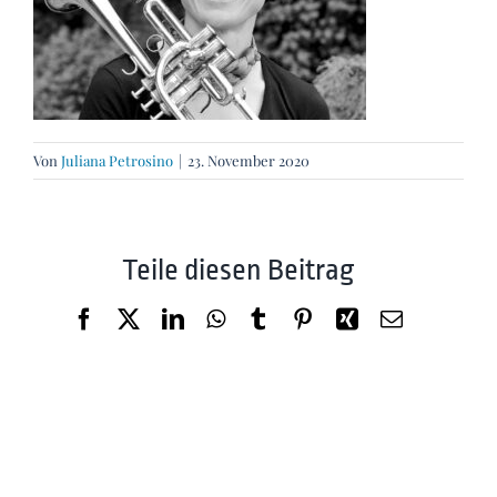
Von
Juliana Petrosino
|
23. November 2020
Teile diesen Beitrag
Facebook
X
LinkedIn
WhatsApp
Tumblr
Pinterest
Xing
E-
Mail